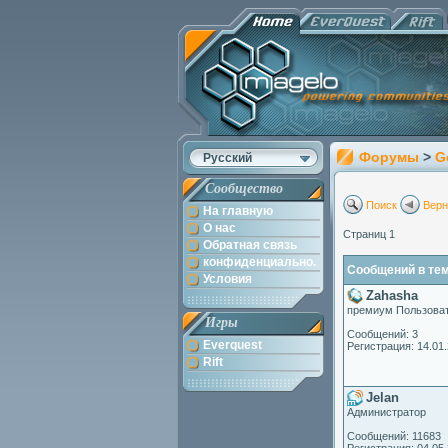
Форумы
>
G
Русский
Сообщество
Поиск
Верн
На главную
О нас
Страниц 1
Обратная связь
конфиденциально.
Сообщений в теме
Условия
Zahasha
премиум Пользова
Игры
Сообщений: 3
Everquest
Регистрация: 14.01
Rift
Jelan
Администратор
Сообщений: 11683