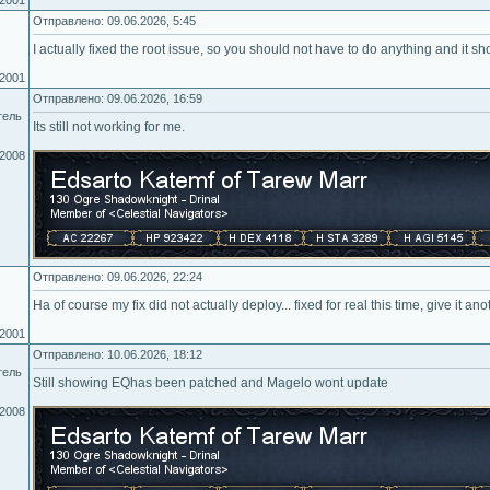
.2001
Отправлено: 09.06.2026, 5:45
I actually fixed the root issue, so you should not have to do anything and it s
.2001
Отправлено: 09.06.2026, 16:59
тель
Its still not working for me.
.2008
Отправлено: 09.06.2026, 22:24
Ha of course my fix did not actually deploy... fixed for real this time, give it an
.2001
Отправлено: 10.06.2026, 18:12
тель
Still showing EQhas been patched and Magelo wont update
.2008