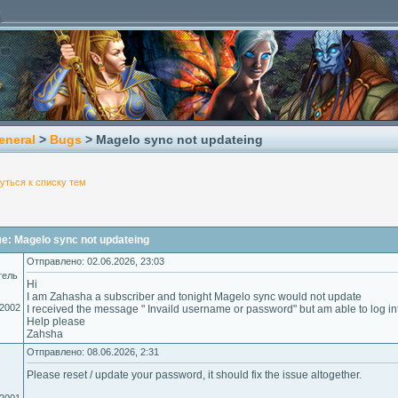
eneral
>
Bugs
> Magelo sync not updateing
уться к списку тем
: Magelo sync not updateing
Отправлено: 02.06.2026, 23:03
тель
Hi
I am Zahasha a subscriber and tonight Magelo sync would not update
.2002
I received the message " Invaild username or password" but am able to log int
Help please
Zahsha
Отправлено: 08.06.2026, 2:31
Please reset / update your password, it should fix the issue altogether.