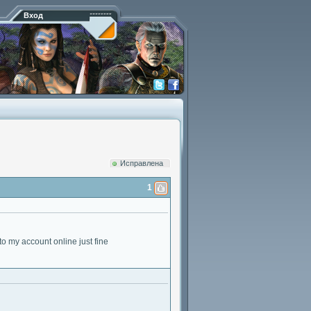
Вход
Исправлена
1
o my account online just fine