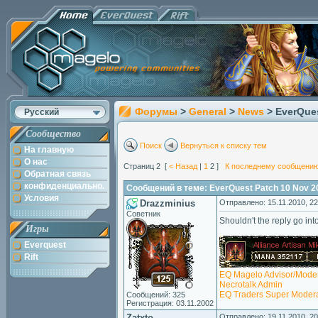
Форумы
>
General
>
News
> EverQue
Русский
Сообщество
Поиск
Вернуться к списку тем
На главную
О нас
Страниц 2 [
< Назад
|
1
2 ]
К последнему сообщени
Обратная связь
конфиденциально.
Сообщений в теме: EverQuest Patch 10 Nov 2
Условия
Drazzminius
Отправлено: 15.11.2010, 22
Советник
Shouldn't the reply go int
Игры
Everquest
Rift
EQ Magelo Advisor/Moder
Necrotalk Admin
EQ Traders Super Modera
Сообщений: 325
Регистрация: 03.11.2002
Zatxto
Отправлено: 19.11.2010, 20