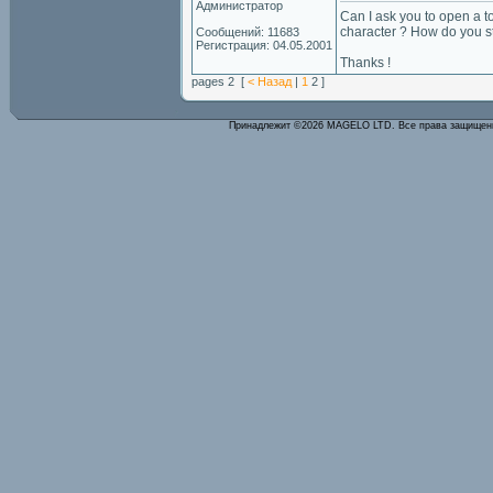
Администратор
Can I ask you to open a t
character ? How do you st
Сообщений: 11683
Регистрация: 04.05.2001
Thanks !
pages 2 [
< Назад
|
1
2 ]
Принадлежит ©2026 MAGELO LTD. Все права защище