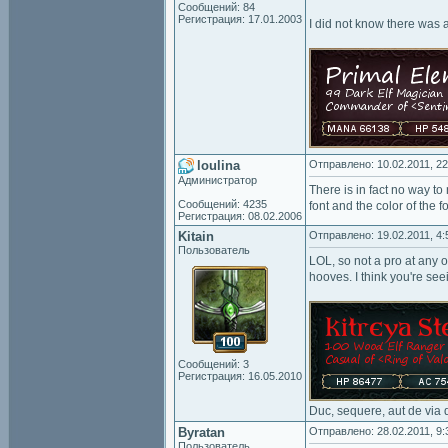
Сообщений: 84
Регистрация: 17.01.2003
I did not know there was
loulina
Отправлено: 10.02.2011, 22
Администратор
There is in fact no way t
Сообщений: 4235
font and the color of the fo
Регистрация: 08.02.2006
Kitain
Отправлено: 19.02.2011, 4:
Пользователь
LOL, so not a pro at any o
hooves. I think you're se
Сообщений: 3
Регистрация: 16.05.2010
Duc, sequere, aut de via 
Byratan
Отправлено: 28.02.2011, 9:
Пользователь