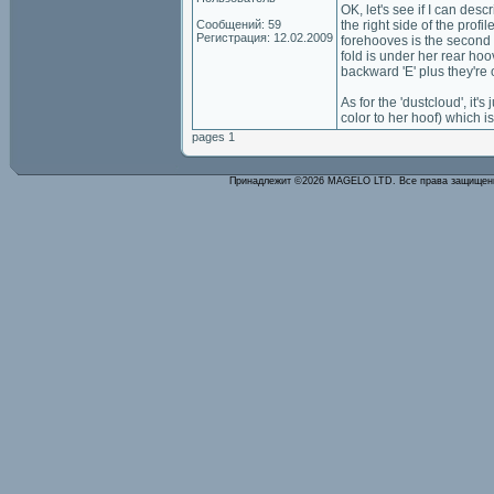
OK, let's see if I can descri
Сообщений: 59
the right side of the prof
Регистрация: 12.02.2009
forehooves is the second p
fold is under her rear hoov
backward 'E' plus they're 
As for the 'dustcloud', it'
color to her hoof) which is
pages 1
Принадлежит ©2026 MAGELO LTD. Все права защище