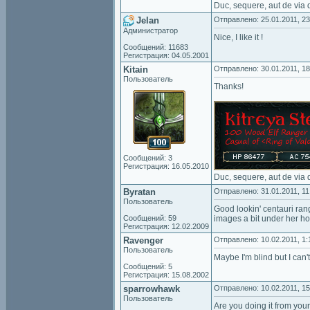
Duc, sequere, aut de via 
Jelan
Отправлено: 25.01.2011, 23
Администратор
Nice, I like it !
Сообщений: 11683
Регистрация: 04.05.2001
Kitain
Отправлено: 30.01.2011, 18
Пользователь
Thanks!
Сообщений: 3
Регистрация: 16.05.2010
Duc, sequere, aut de via 
Byratan
Отправлено: 31.01.2011, 11
Пользователь
Good lookin' centauri rang
Сообщений: 59
images a bit under her ho
Регистрация: 12.02.2009
Ravenger
Отправлено: 10.02.2011, 1:
Пользователь
Maybe I'm blind but I can
Сообщений: 5
Регистрация: 15.08.2002
sparrowhawk
Отправлено: 10.02.2011, 15
Пользователь
Are you doing it from you