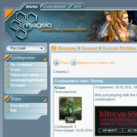
Форумы
>
General
>
Custom Profiles
Русский
Сообщество
Поиск
Вернуться к списку тем
На главную
О нас
Страниц 1
Обратная связь
конфиденциально.
Сообщений в теме: Testing
Условия
Kitain
Отправлено: 25.01.2011, 18
Пользователь
Was just playing with the
Игры
combination.
Everquest
Rift
Сообщений: 3
Регистрация: 16.05.2010