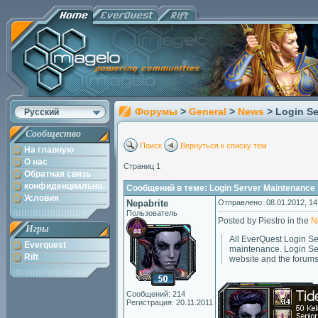
Форумы
>
General
>
News
> Login S
Русский
Сообщество
Поиск
Вернуться к списку тем
На главную
О нас
Страниц 1
Обратная связь
конфиденциально.
Сообщений в теме: Login Server Maintenance
Условия
Nepabrite
Отправлено: 08.01.2012, 14
Пользователь
Posted by Piestro in the
N
Игры
All EverQuest Login Se
Everquest
maintenance. Login Ser
Rift
website and the forums
Сообщений: 214
Регистрация: 20.11.2011