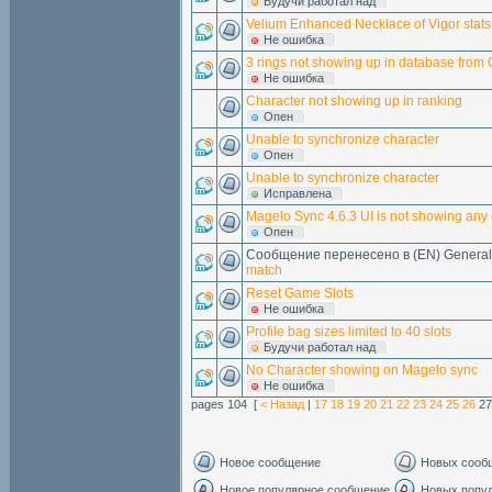
Будучи работал над
Velium Enhanced Necklace of Vigor stats 
Hе ошибка
3 rings not showing up in database from
Hе ошибка
Character not showing up in ranking
Опен
Unable to synchronize character
Опен
Unable to synchronize character
Исправлена
Magelo Sync 4.6.3 UI is not showing any 
Опен
Сообщение перенесено в (EN) General
match
Reset Game Slots
Hе ошибка
Profile bag sizes limited to 40 slots
Будучи работал над
No Character showing on Magelo sync
Hе ошибка
pages 104 [
< Назад
|
17
18
19
20
21
22
23
24
25
26
2
Новое сообщение
Новых сооб
Новое популярное сообщение
Новых попу