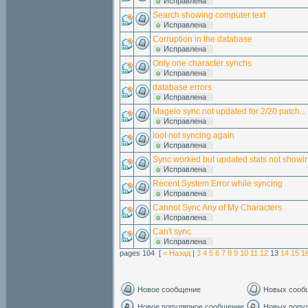
Исправлена
Search showing computer text
Исправлена
Corruption in the database
Исправлена
Only one character synchs
Исправлена
database errors
Исправлена
Magelo sync not updated for 2/20 patch...
Исправлена
loot not syncing again
Исправлена
Sync worked but updated stats not showing
Исправлена
Recent System Error while syncing
Исправлена
Cannot Sync Any of My Characters
Исправлена
Can't sync
Исправлена
pages 104 [
< Назад
|
3
4
5
6
7
8
9
10
11
12
13
14
15
1
Новое сообщение
Новых сооб
Новое популярное сообщение
Новых попу