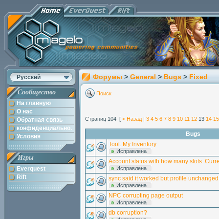
Форумы
>
General
>
Bugs
>
Fixed
Русский
Сообщество
Поиск
На главную
О нас
Страниц 104 [
< Назад
|
3
4
5
6
7
8
9
10
11
12
13
14
15
Обратная связь
конфиденциально.
Bugs
Условия
Tool: My Inventory
Исправлена
Игры
Account status with how many slots. Curr
Everquest
Исправлена
Rift
sync said it worked but profile unchanged
Исправлена
NPC corrupting page output
Исправлена
db corruption?