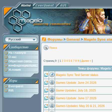
Форумы
>
General
>
Magelo Sync sta
Русский
Сообщество
Поиск
На главную
О нас
Страниц 9 [ 1
2
3
4
5
6
7
8
9
|
Далее >
]
Обратная связь
конфиденциально.
Темы форума: Magelo 
Условия
Magelo Sync Test Server status
Игры
Games Update: June 24 2026
Everquest
Rift
Game Updates: July 16, 2025
Games Update: June 17 2026
Games Updates: May 20 & 21, 2026