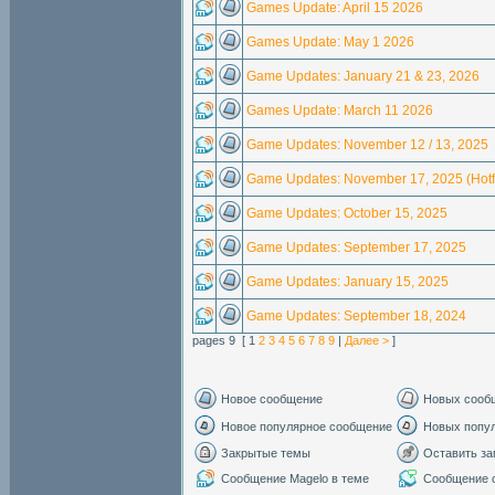
Games Update: April 15 2026
Games Update: May 1 2026
Game Updates: January 21 & 23, 2026
Games Update: March 11 2026
Game Updates: November 12 / 13, 2025
Game Updates: November 17, 2025 (Hotf
Game Updates: October 15, 2025
Game Updates: September 17, 2025
Game Updates: January 15, 2025
Game Updates: September 18, 2024
pages 9 [ 1
2
3
4
5
6
7
8
9
|
Далее >
]
Новое сообщение
Новых сооб
Новое популярное сообщение
Новых попу
Закрытые темы
Оставить за
Сообщение Magelo в теме
Сообщение с