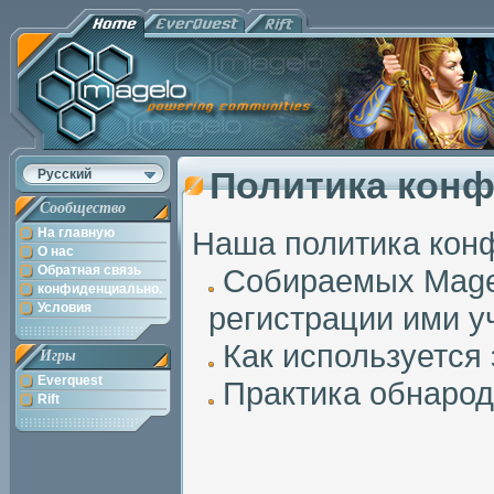
Политика кон
Русский
Сообщество
На главную
Наша политика кон
О нас
Обратная связь
Собираемых Magel
конфиденциально.
Условия
регистрации ими у
Как используется
Игры
Everquest
Практика обнарод
Rift