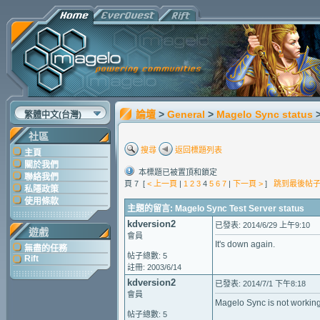
論壇
>
General
>
Magelo Sync status
繁體中文(台灣)
社區
搜尋
返回標題列表
主頁
關於我們
本標題已被置頂和鎖定
聯絡我們
頁 7 [
< 上一頁
|
1
2
3
4
5
6
7
|
下一頁 >
]
跳到最後帖
私隱政策
使用條款
主題的留言: Magelo Sync Test Server status
kdversion2
已發表: 2014/6/29 上午9:10
遊戲
會員
It's down again.
無盡的任務
帖子總數: 5
Rift
註冊: 2003/6/14
kdversion2
已發表: 2014/7/1 下午8:18
會員
Magelo Sync is not working 
帖子總數: 5