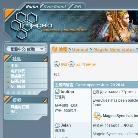
論壇
>
General
>
Magelo Sync status
繁體中文(台灣)
社區
搜尋
返回標題列表
主頁
關於我們
頁 1
聯絡我們
私隱政策
主題的留言: Game update: June 20 2014
使用條款
loulina
已發表: 2014/6/20 下午10:18
管理員
遊戲
EverQuest has been patche
forum.
帖子總數: 4235
無盡的任務
註冊: 2006/2/8
Rift
Magelo Sync has be
Jelan
已發表: 2014/6/21 上午2:01
管理員
Magelo Sync has just bee