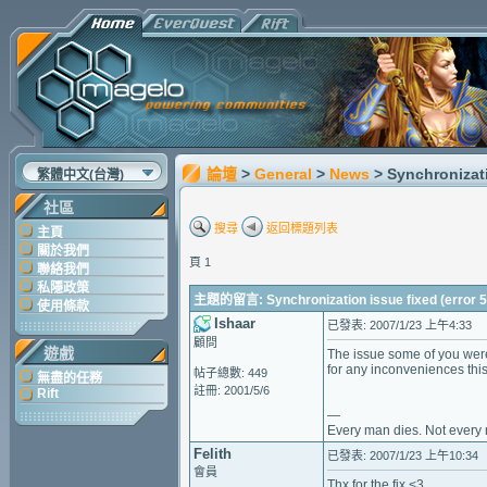
論壇
>
General
>
News
> Synchronizati
繁體中文(台灣)
社區
搜尋
返回標題列表
主頁
關於我們
頁 1
聯絡我們
私隱政策
主題的留言: Synchronization issue fixed (error 5
使用條款
Ishaar
已發表: 2007/1/23 上午4:33
顧問
遊戲
The issue some of you were
for any inconveniences thi
帖子總數: 449
無盡的任務
註冊: 2001/5/6
Rift
—
Every man dies. Not every m
Felith
已發表: 2007/1/23 上午10:34
會員
Thx for the fix <3