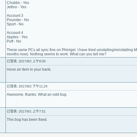
Chubbs - Yes
Jethro - Yes
Account 3
Pounder - No
Sport - No
Account 4
Apples - Yes
Puff - No
These same PCs all sync fine on Phinigel. I have tried uinstalling/reinstalling M
months now). Nothing seems to work. What can you tell me?
已發表: 2017/8/2 上午8:00
move an item in your bank.
已發表: 2017/8/2 下午11:24
Awesome, thanks. What an odd bug.
已發表: 2017/9/1 上午7:51
This bug has been fixed.