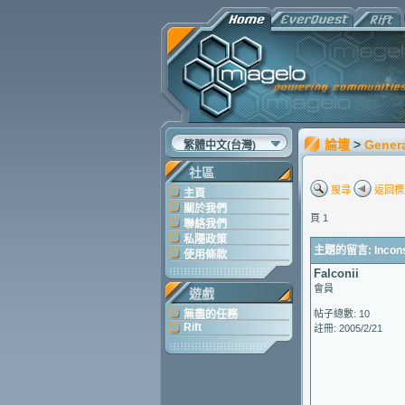
論壇
>
Gener
繁體中文(台灣)
社區
搜尋
返回標
主頁
關於我們
頁 1
聯絡我們
私隱政策
主題的留言: Inconsis
使用條款
Falconii
會員
遊戲
無盡的任務
帖子總數: 10
Rift
註冊: 2005/2/21