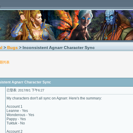
al
>
Bugs
> Inconsistent Agnarr Character Sync
題列表
tent Agnarr Character Sync
已發表: 2017/8/1 下午6:27
My characters don't all sync on Agnarr. Here's the summary:
Account 1
Leanne - Yes
Wonderous - Yes
Pappy - Yes
Tuktuk - No
Account 2