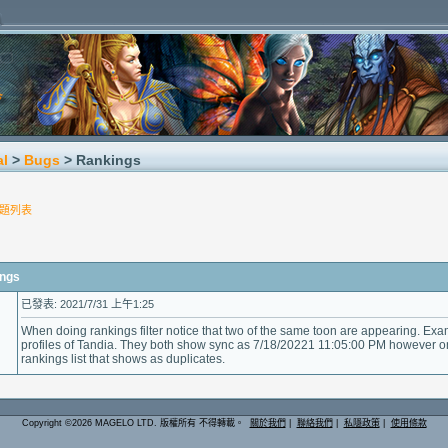
al
>
Bugs
> Rankings
題列表
ngs
已發表: 2021/7/31 上午1:25
When doing rankings filter notice that two of the same toon are appearing. Ex
profiles of Tandia. They both show sync as 7/18/20221 11:05:00 PM however on
rankings list that shows as duplicates.
Copyright ©2026 MAGELO LTD. 版權所有 不得轉載。
關於我們
|
聯絡我們
|
私隱政策
|
使用條款