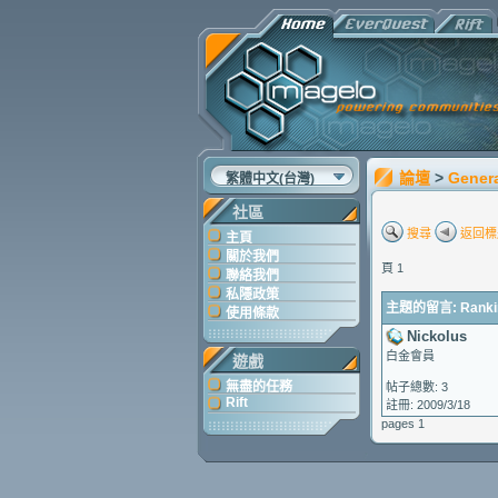
論壇
>
Gener
繁體中文(台灣)
社區
搜尋
返回標
主頁
關於我們
頁 1
聯絡我們
私隱政策
主題的留言: Ranki
使用條款
Nickolus
白金會員
遊戲
無盡的任務
帖子總數: 3
Rift
註冊: 2009/3/18
pages 1