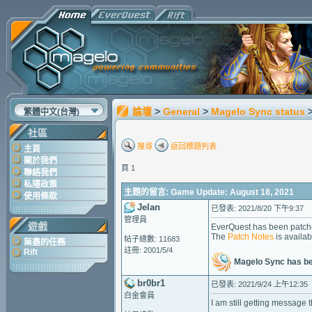
論壇
>
General
>
Magelo Sync status
繁體中文(台灣)
社區
搜尋
返回標題列表
主頁
關於我們
頁 1
聯絡我們
私隱政策
主題的留言: Game Update: August 18, 2021
使用條款
Jelan
已發表: 2021/8/20 下午9:37
管理員
遊戲
EverQuest has been patche
The
Patch Notes
is availab
帖子總數: 11683
無盡的任務
註冊: 2001/5/4
Rift
Magelo Sync has b
br0br1
已發表: 2021/9/24 上午12:35
白金會員
I am still getting messag