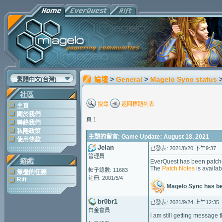
論壇
>
General
>
Magelo Sync status
繁體中文(台灣)
社區
搜尋
返回標題列表
主頁
關於我們
頁 1
聯絡我們
私隱政策
主題的留言: Game Update: August 18, 2021
使用條款
Jelan
已發表: 2021/8/20 下午9:37
管理員
遊戲
EverQuest has been patche
The
Patch Notes
is availab
帖子總數: 11683
無盡的任務
註冊: 2001/5/4
Rift
Magelo Sync has b
br0br1
已發表: 2021/9/24 上午12:35
白金會員
I am still getting messag