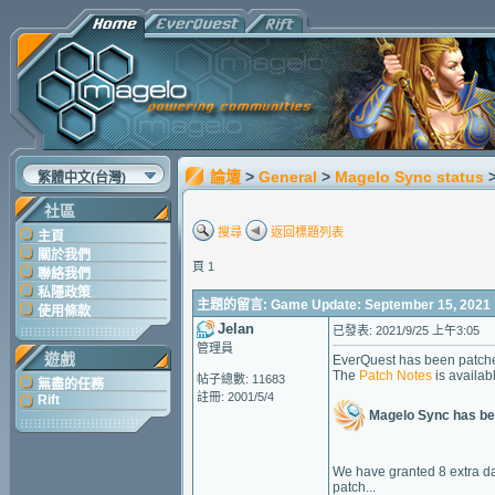
論壇
>
General
>
Magelo Sync status
繁體中文(台灣)
社區
搜尋
返回標題列表
主頁
關於我們
頁 1
聯絡我們
私隱政策
主題的留言: Game Update: September 15, 2021
使用條款
Jelan
已發表: 2021/9/25 上午3:05
管理員
遊戲
EverQuest has been patch
The
Patch Notes
is availab
帖子總數: 11683
無盡的任務
註冊: 2001/5/4
Rift
Magelo Sync has be
We have granted 8 extra da
patch...