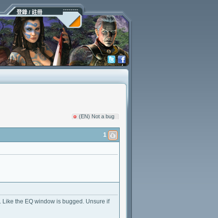
登錄 / 註冊
(EN) Not a bug
1
t. Like the EQ window is bugged. Unsure if