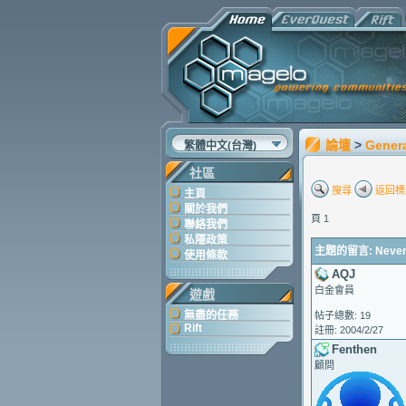
論壇
>
Gener
繁體中文(台灣)
社區
搜尋
返回標
主頁
關於我們
頁 1
聯絡我們
私隱政策
主題的留言: Never
使用條款
AQJ
白金會員
遊戲
無盡的任務
帖子總數: 19
Rift
註冊: 2004/2/27
Fenthen
顧問