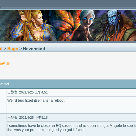
al
>
Bugs
> Nevermind
題列表
mind
已發表: 2021/9/25 上午4:51
Weird bug fixed itself after a reboot
已發表: 2021/9/25 下午3:18
I sometimes have to close an EQ session and re-open it to get Magelo to see i
that was your problem, but glad you got it fixed!