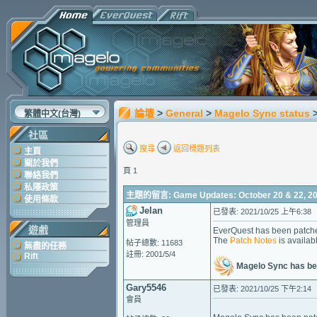
論壇
>
General
>
Magelo Sync status
繁體中文(台灣)
社區
搜尋
返回標題列表
主頁
關於我們
頁 1
聯絡我們
私隱政策
主題的留言: Game Updates: October 20 & 22, 2
使用條款
Jelan
已發表: 2021/10/25 上午6:38
管理員
遊戲
EverQuest has been patche
The
Patch Notes
is availab
帖子總數: 11683
無盡的任務
註冊: 2001/5/4
Rift
Magelo Sync has be
Gary5546
已發表: 2021/10/25 下午2:14
會員