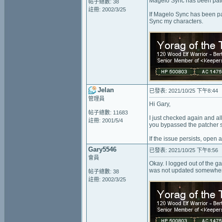
Magelo Sync has been pat
帖子總數: 38
註冊: 2002/3/25
If Magelo Sync has been pat
Sync my characters.
Jelan
已發表: 2021/10/25 下午8:44
管理員
Hi Gary,
帖子總數: 11683
I just checked again and al
註冊: 2001/5/4
you bypassed the patcher 
If the issue persists, open
Gary5546
已發表: 2021/10/25 下午8:56
會員
Okay. I logged out of the g
was not updated somewher
帖子總數: 38
註冊: 2002/3/25