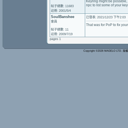
Keyring might be possible, 
npc to list some of your key
帖子總數: 11683
註冊: 2001/5/4
SoulBanshee
已發表: 2021/12/23 下午2:03
會員
That was for PoP to fix you
帖子總數: 11
註冊: 2009/7/19
pages 1
Copyright ©2026 MAGELO LTD