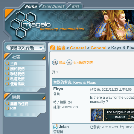
論壇
>
General
>
General
> Keys & Fla
繁體中文(台灣)
社區
搜尋
返回標題列表
主頁
關於我們
頁 1
聯絡我們
私隱政策
主題的留言: Keys & Flags
使用條款
Elryn
已發表: 2021/12/23 上午8:06
會員
遊戲
Is there a way for the updat
manually ?
帖子總數: 24
無盡的任務
註冊: 2002/10/13
Rift
Jelan
已發表: 2021/12/23 上午10:28
管理員