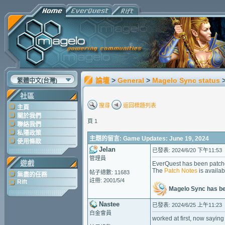
論壇
>
General
>
Magelo Sync status
繁體中文(台灣)
社區
搜尋
返回標題列表
主頁
關於我們
頁 1
聯絡我們
私隱政策
主題的留言: Game Updates: June 19, 2024
使用條款
Jelan
已發表: 2024/6/20 下午11:53
管理員
遊戲
EverQuest has been patch
The
Patch Notes
is availab
帖子總數: 11683
無盡的任務
註冊: 2001/5/4
Rift
Magelo Sync has b
Nastee
已發表: 2024/6/25 上午11:23
白金會員
worked at first, now sayi