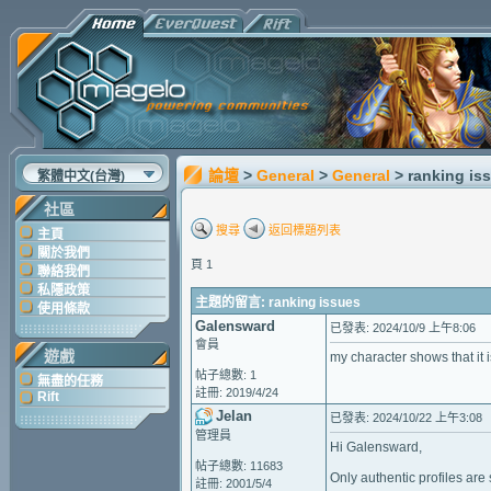
論壇
>
General
>
General
> ranking is
繁體中文(台灣)
社區
搜尋
返回標題列表
主頁
關於我們
頁 1
聯絡我們
私隱政策
主題的留言: ranking issues
使用條款
Galensward
已發表: 2024/10/9 上午8:06
會員
遊戲
my character shows that it
帖子總數: 1
無盡的任務
註冊: 2019/4/24
Rift
Jelan
已發表: 2024/10/22 上午3:08
管理員
Hi Galensward,
帖子總數: 11683
Only authentic profiles are
註冊: 2001/5/4