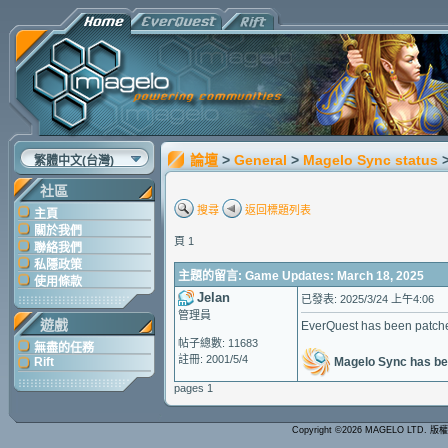
論壇
>
General
>
Magelo Sync status
繁體中文(台灣)
社區
搜尋
返回標題列表
主頁
關於我們
頁 1
聯絡我們
私隱政策
主題的留言: Game Updates: March 18, 2025
使用條款
Jelan
已發表: 2025/3/24 上午4:06
管理員
遊戲
EverQuest has been patche
帖子總數: 11683
無盡的任務
註冊: 2001/5/4
Magelo Sync has be
Rift
pages 1
Copyright ©2026 MAGELO LTD