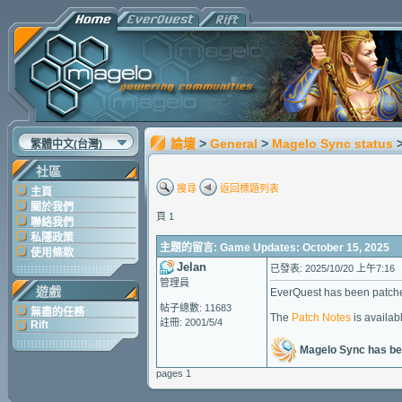
論壇
>
General
>
Magelo Sync status
繁體中文(台灣)
社區
搜尋
返回標題列表
主頁
關於我們
頁 1
聯絡我們
私隱政策
主題的留言: Game Updates: October 15, 2025
使用條款
Jelan
已發表: 2025/10/20 上午7:16
管理員
遊戲
EverQuest has been patche
帖子總數: 11683
無盡的任務
The
Patch Notes
is availabl
註冊: 2001/5/4
Rift
Magelo Sync has be
pages 1