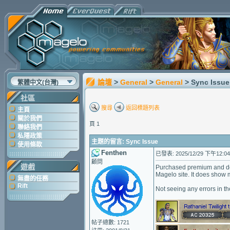
論壇
>
General
>
General
> Sync Issue
繁體中文(台灣)
社區
搜尋
返回標題列表
主頁
關於我們
頁 1
聯絡我們
私隱政策
主題的留言: Sync Issue
使用條款
Fenthen
已發表: 2025/12/29 下午12:04
顧問
遊戲
Purchased premium and dow
Magelo site. It does show 
無盡的任務
Rift
Not seeing any errors in the
帖子總數: 1721