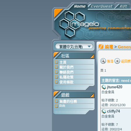
論壇
>
Gener
繁體中文(台灣)
社區
搜尋
返回標
主頁
關於我們
頁 1
聯絡我們
私隱政策
主題的留言: need ne
使用條款
jtune420
白金會員
遊戲
帖子總數: 2
無盡的任務
註冊: 2022/12/30
Rift
cliffy74
白金會員
帖子總數: 7
註冊: 2002/2/4