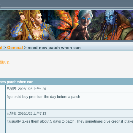
al
>
General
> need new patch when can
題列表
w patch when can
已發表: 2026/1/25 上午4:26
figures id buy premium the day before a patch
已發表: 2026/1/25 上午7:13
It usually takes them about 5 days to patch. They sometimes give credit if it take