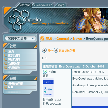
論壇
>
General
>
News
> EverQuest pa
繁體中文(台灣)
社區
搜尋
返回標題列表
主頁
關於我們
頁 1
聯絡我們
私隱政策
主題的留言: EverQuest patch 7-October-2008
使用條款
Inoke
已發表: 2008/10/8 下午3:17
顧問
遊戲
EverQuest was patched today
無盡的任務
As always, thank you in adv
Rift
Reminder - October 21, 200
帖子總數: 1182
註冊: 2004/1/27