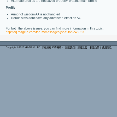
Alternate profiles are not saved properly, erasing main profile
Profile
Armor of wisdom AA is not handled
Heroic stats dont have any advanced effect on AC
For both the above issues, you can find more information in this topic:
http://eq.magelo.com/forum/messages.jspa?topic=5853
Copyright ©2026 MAGELO LTD. 版權所有 不得轉載。
關於我們
|
聯絡我們
|
私隱政策
|
使用條款