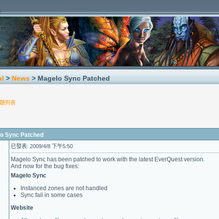
al
>
News
> Magelo Sync Patched
題列表
 Sync Patched
已發表: 2009/4/8 下午5:50
Magelo Sync has been patched to work with the latest EverQuest version.
And now for the bug fixes:
Magelo Sync
Instanced zones are not handled
Sync fail in some cases
Website