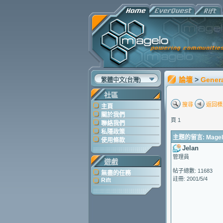
論壇
>
Gener
繁體中文(台灣)
社區
搜尋
返回標
主頁
關於我們
頁 1
聯絡我們
私隱政策
主題的留言: Magelo
使用條款
Jelan
管理員
遊戲
帖子總數: 11683
無盡的任務
註冊: 2001/5/4
Rift