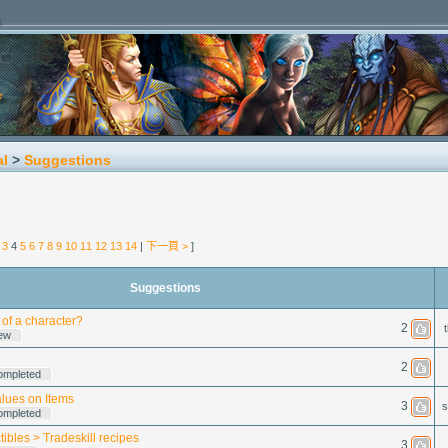
al
>
Suggestions
3
4
5
6
7
8
9
10
11
12
13
14
|
下一頁 >
]
Suggestions
of a character?
2
ew
2
ompleted
alues on Items
3
s
ompleted
tibles > Tradeskill recipes
3