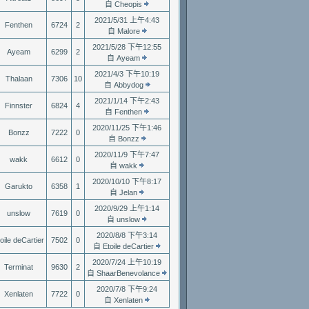
自 Cheopis
2021/5/31 上午4:43
Fenthen
6724
2
自 Malore
2021/5/28 下午12:55
Ayeam
6299
2
自 Ayeam
2021/4/3 下午10:19
Thalaan
7306
10
自 Abbydog
2021/1/14 下午2:43
Finnster
6824
4
自 Fenthen
2020/11/25 下午1:46
Bonzz
7222
0
自 Bonzz
2020/11/9 下午7:47
wakk
6612
0
自 wakk
2020/10/10 下午8:17
Garukto
6358
1
自 Jelan
2020/9/29 上午1:14
unslow
7619
0
自 unslow
2020/8/8 下午3:14
oile deCartier
7502
0
自 Etoile deCartier
2020/7/24 上午10:19
Terminat
9630
2
自 ShaarBenevolance
2020/7/8 下午9:24
Xenlaten
7722
0
自 Xenlaten