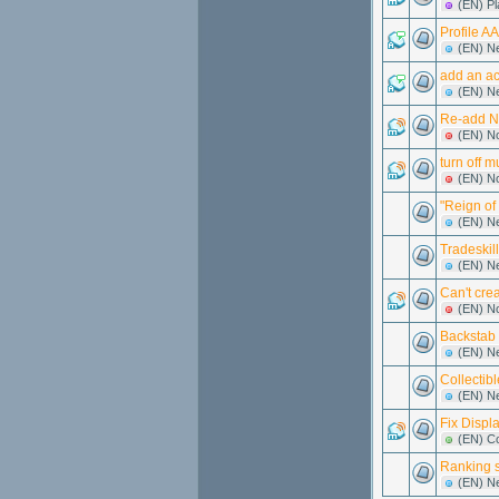
(EN) P
Profile A
(EN) N
add an ac
(EN) N
Re-add No
(EN) N
turn off m
(EN) N
"Reign of 
(EN) N
Tradeskil
(EN) N
Can't cre
(EN) N
Backstab
(EN) N
Collectib
(EN) N
Fix Displ
(EN) C
Ranking s
(EN) N