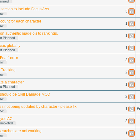
lanned
A section to include Focus AAs
3
ew
count for each character
1
ew
n authentic magelo's to rankings.
1
ot Planned
usic globally
1
ot Planned
Fear" error
3
ew
l Tracking
2
ew
ate a character
1
ot Planned
 should be Skill Damage MOD
2
ew
les not being updated by character - please fix
1
Et
ew
ayed AC
3
ompleted
earches are not working
1
ew