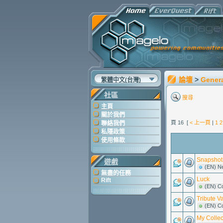
論壇
>
Gener
繁體中文(台灣)
社區
搜尋
主頁
關於我們
頁 16 [
< 上一頁
|
1
2
聯絡我們
私隱政策
使用條款
Snapshot 
遊戲
(EN) N
無盡的任務
Luck
Rift
(EN) C
Tribute V
(EN) C
My Collec