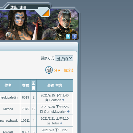
登錄 / 註冊
排序方式
分享一個想法
回
作者
查看
最後 留言
覆
2021/9/15 下午1:46
theoldpaladin
6619
2
自 Fenthen
2021/7/30 下午6:26
Mirona
7945
12
自 GornoMaverick
2021/7/21 上午5:10
parrowhawk
10911
4
自 Jelan
2021/7/3 下午7:27
Altreal1
8697
5