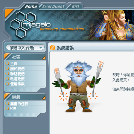
系統錯誤
繁體中文(台灣)
社區
主頁
關於我們
聯絡我們
哎呀！你瀏覽
私隱政策
入此網頁。
使用條款
如果問題持續
遊戲
無盡的任務
Rift