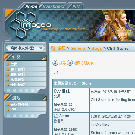
论坛
>
General
>
Bugs
> Cliff Stone
简体中文(中国)
社区
搜寻
返回标题列表
主页
关于我们
页 1
联络我们
私隐政策
主题的留言: Cliff Stone
使用条款
Cyvillia1
已发表: 2018/3/19 下午3:57
会员
游戏
Cliff Stone is reflecting in
无尽的任务
帖子总数: 12
Rift
注册: 2017/3/14
Jelan
已发表: 2018/3/20 上午4:20
管理员
Hi Cyvillia1,
帖子总数: 11683
So for reference we are talk
注册: 2001/5/4