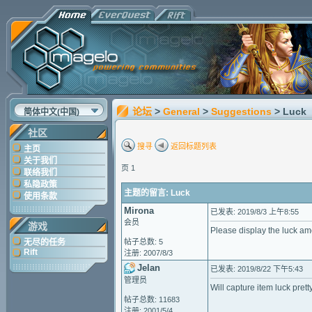
论坛
>
General
>
Suggestions
> Luck
简体中文(中国)
社区
搜寻
返回标题列表
主页
关于我们
页 1
联络我们
私隐政策
主题的留言: Luck
使用条款
Mirona
已发表: 2019/8/3 上午8:55
会员
游戏
Please display the luck amo
无尽的任务
帖子总数: 5
Rift
注册: 2007/8/3
Jelan
已发表: 2019/8/22 下午5:43
管理员
Will capture item luck prett
帖子总数: 11683
注册: 2001/5/4