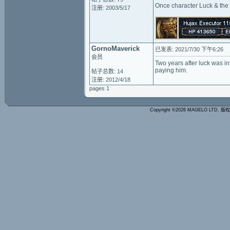
Once character Luck & the a
注册: 2003/5/17
GornoMaverick
已发表: 2021/7/30 下午6:26
会员
Two years after luck was in
paying him.
帖子总数: 14
注册: 2012/4/18
pages 1
Copyright ©2026 MAGELO LTD