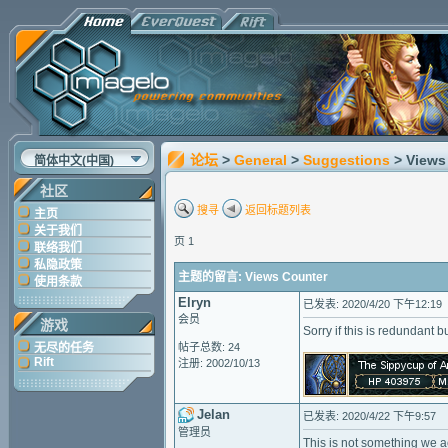
论坛
>
General
>
Suggestions
> Views
简体中文(中国)
社区
搜寻
返回标题列表
主页
关于我们
页 1
联络我们
私隐政策
主题的留言: Views Counter
使用条款
Elryn
已发表: 2020/4/20 下午12:19
会员
游戏
Sorry if this is redundant 
无尽的任务
帖子总数: 24
Rift
注册: 2002/10/13
Jelan
已发表: 2020/4/22 下午9:57
管理员
This is not something we a