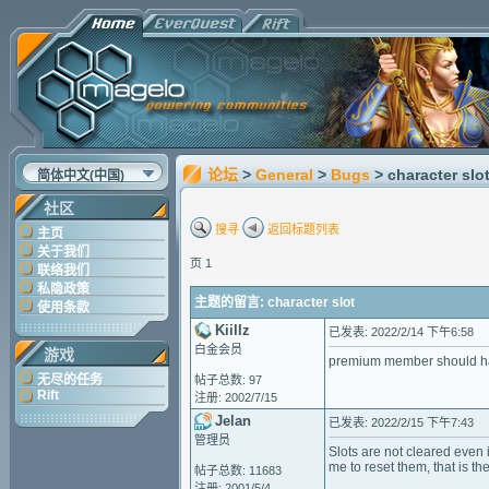
论坛
>
General
>
Bugs
> character slo
简体中文(中国)
社区
搜寻
返回标题列表
主页
关于我们
页 1
联络我们
私隐政策
主题的留言: character slot
使用条款
Kiillz
已发表: 2022/2/14 下午6:58
白金会员
游戏
premium member should have
无尽的任务
帖子总数: 97
Rift
注册: 2002/7/15
Jelan
已发表: 2022/2/15 下午7:43
管理员
Slots are not cleared even 
me to reset them, that is th
帖子总数: 11683
注册: 2001/5/4