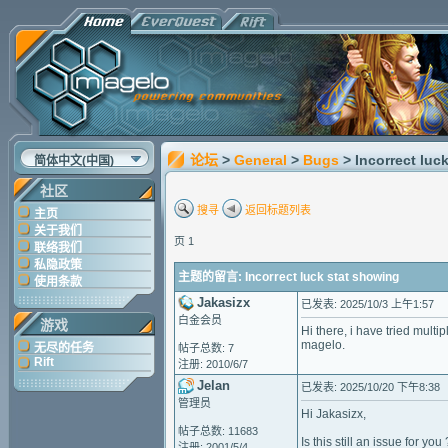
论坛
>
General
>
Bugs
> Incorrect luc
简体中文(中国)
社区
搜寻
返回标题列表
主页
关于我们
页 1
联络我们
私隐政策
主题的留言: Incorrect luck stat showing
使用条款
Jakasizx
已发表: 2025/10/3 上午1:57
白金会员
游戏
Hi there, i have tried mult
magelo.
无尽的任务
帖子总数: 7
Rift
注册: 2010/6/7
Jelan
已发表: 2025/10/20 下午8:38
管理员
Hi Jakasizx,
帖子总数: 11683
Is this still an issue for you 
注册: 2001/5/4