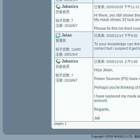
Jakasizx
已发表: 2025/10/20 下午11:12
白金会员
Hi there, yes still shows t
My mask shows 33 luck and
帖子总数: 7
注册: 2010/6/7
Please fix this ive tried co
Jelan
已发表: 2025/11/14 下午9:02
管理员
To your knowledge can the l
correct but i suspect it g
帖子总数: 11683
注册: 2001/5/4
Jakasizx
已发表: 2025/11/15 上午1:08
白金会员
Hiya Jelan,
帖子总数: 7
Power Sources (PS) have not
注册: 2010/6/7
Perhaps you're thinking of 
I have replaced my mask and
amount.
Regards,
Jak
pages 1
Copyright ©2026 MAGELO LTD