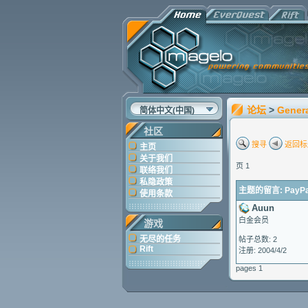
论坛
>
Gener
简体中文(中国)
社区
搜寻
返回标
主页
关于我们
页 1
联络我们
私隐政策
主题的留言: PayPal li
使用条款
Auun
白金会员
游戏
无尽的任务
帖子总数: 2
Rift
注册: 2004/4/2
pages 1