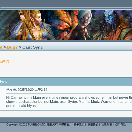
al
>
Bugs
> Cant Sync
题列表
Sync
已发表: 2025/12/20 上午2:14
Hi Cant sync my Main every time i open program shows zone im in but never the 
show that character but not Main. user Syrios Main is Mudz Warrior on rathe not 
onetree said hiyas
Copyright ©2026 MAGELO LTD. 版权所有 不得转载。
关于我们
|
联络我们
|
私隐政策
|
使用条款