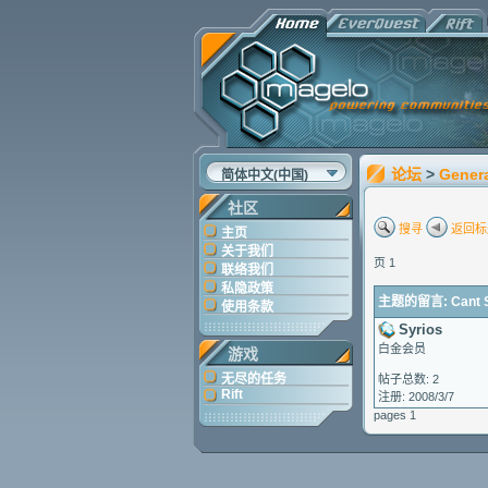
论坛
>
Gener
简体中文(中国)
社区
搜寻
返回标
主页
关于我们
页 1
联络我们
私隐政策
主题的留言: Cant 
使用条款
Syrios
白金会员
游戏
无尽的任务
帖子总数: 2
Rift
注册: 2008/3/7
pages 1