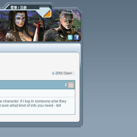
登录 / 注册
(EN) Open
2
character. if i log in someone else they
sure what kind of info you need - tell