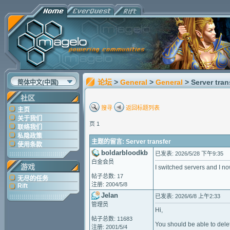
论坛
>
General
>
General
> Server tran
简体中文(中国)
社区
搜寻
返回标题列表
主页
关于我们
页 1
联络我们
私隐政策
主题的留言: Server transfer
使用条款
boldarbloodkb
已发表: 2026/5/28 下午9:35
白金会员
游戏
I switched servers and I n
帖子总数: 17
无尽的任务
注册: 2004/5/8
Rift
Jelan
已发表: 2026/6/8 上午2:33
管理员
Hi,
帖子总数: 11683
You should be able to delet
注册: 2001/5/4