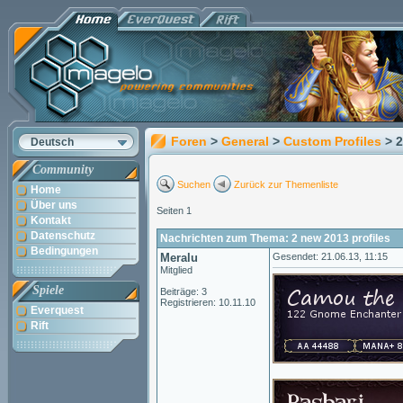
Foren
>
General
>
Custom Profiles
> 
Deutsch
Community
Suchen
Zurück zur Themenliste
Home
Über uns
Seiten 1
Kontakt
Datenschutz
Nachrichten zum Thema: 2 new 2013 profiles
Bedingungen
Meralu
Gesendet: 21.06.13, 11:15
Mitglied
Spiele
Beiträge: 3
Registrieren: 10.11.10
Everquest
Rift