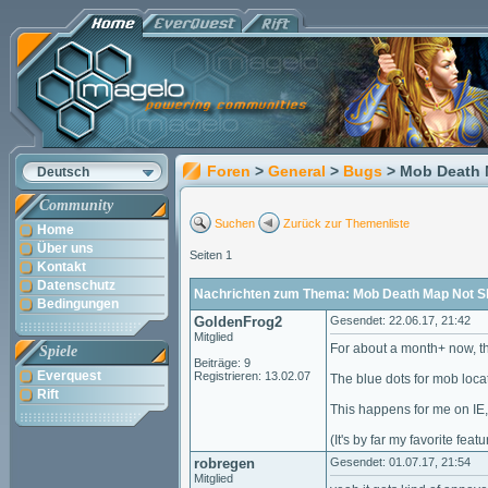
Foren
>
General
>
Bugs
> Mob Death
Deutsch
Community
Suchen
Zurück zur Themenliste
Home
Über uns
Seiten 1
Kontakt
Datenschutz
Nachrichten zum Thema: Mob Death Map Not S
Bedingungen
GoldenFrog2
Gesendet: 22.06.17, 21:42
Mitglied
For about a month+ now, 
Spiele
Beiträge: 9
Everquest
Registrieren: 13.02.07
The blue dots for mob loca
Rift
This happens for me on IE
(It's by far my favorite fea
robregen
Gesendet: 01.07.17, 21:54
Mitglied