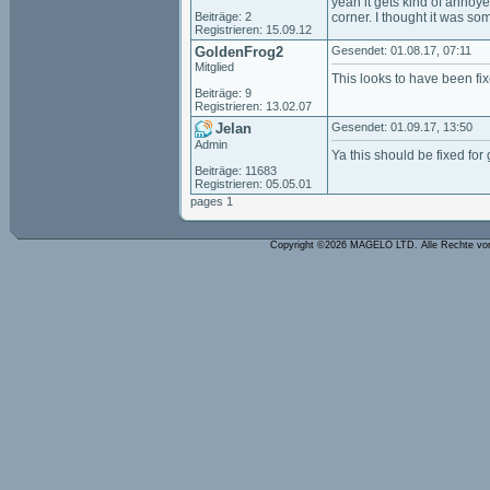
yeah it gets kind of annoy
Beiträge: 2
corner. I thought it was som
Registrieren: 15.09.12
GoldenFrog2
Gesendet: 01.08.17, 07:11
Mitglied
This looks to have been fix
Beiträge: 9
Registrieren: 13.02.07
Jelan
Gesendet: 01.09.17, 13:50
Admin
Ya this should be fixed for
Beiträge: 11683
Registrieren: 05.05.01
pages 1
Copyright ©2026 MAGELO LTD. Alle Rechte vo