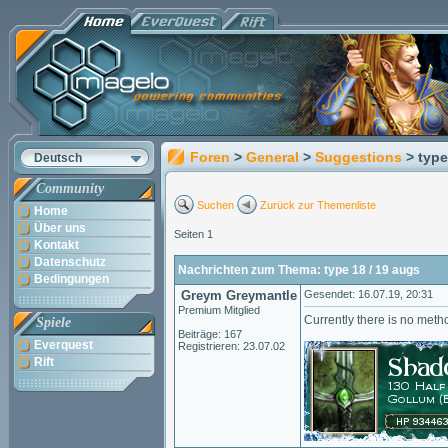
Foren
>
General
>
Suggestions
> type
Deutsch
Community
Suchen
Zurück zur Themenliste
Home
Über uns
Seiten 1
Kontakt
Datenschutz
Nachrichten zum Thema: type 18 / 19 augs
Bedingungen
Greym Greymantle
Gesendet: 16.07.19, 20:31
Premium Mitglied
Currently there is no metho
Spiele
Beiträge: 167
Everquest
Registrieren: 23.07.02
Rift