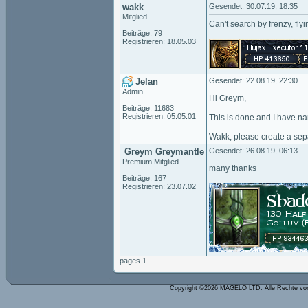
wakk
Gesendet: 30.07.19, 18:35
Mitglied
Can't search by frenzy, flyi
Beiträge: 79
Registrieren: 18.05.03
Jelan
Gesendet: 22.08.19, 22:30
Admin
Hi Greym,
Beiträge: 11683
Registrieren: 05.05.01
This is done and I have na
Wakk, please create a separ
Greym Greymantle
Gesendet: 26.08.19, 06:13
Premium Mitglied
many thanks
Beiträge: 167
Registrieren: 23.07.02
pages 1
Copyright ©2026 MAGELO LTD. Alle Rechte vo