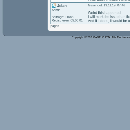
Jelan
Gesendet: 19.11.19, 07:46
Admin
Weird this happened...
I will mark the issue has fi
Beiträge: 11683
Registrieren: 05.05.01
And if it does, it would be
pages 1
Copyright ©2026 MAGELO LTD. Alle Rechte vo