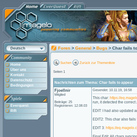
Foren
>
General
>
Bugs
> Char fails t
Deutsch
Community
Suchen
Zurück zur Themenliste
Home
Über uns
Seiten 1
Kontakt
Datenschutz
Nachrichten zum Thema: Char fails to appear
Bedingungen
Fjoellnir
Gesendet: 10.11.19, 16:58
Mitglied
This char:
https://eq.mage
Spiele
Beiträge: 25
run, it detected the correc
Everquest
Registrieren: 12.08.03
Rift
EDIT: I had also updated a
EDIT2: This char also fail
EDIT 3:
https://eq.magelo.
Final Edit: All chars syncin