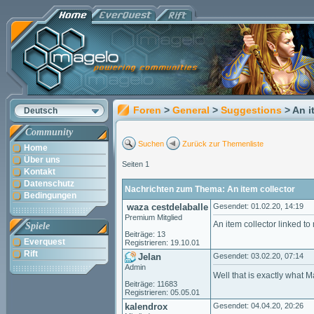
Foren
>
General
>
Suggestions
> An i
Deutsch
Community
Suchen
Zurück zur Themenliste
Home
Über uns
Seiten 1
Kontakt
Datenschutz
Nachrichten zum Thema: An item collector
Bedingungen
waza cestdelaballe
Gesendet: 01.02.20, 14:19
Premium Mitglied
An item collector linked to
Spiele
Beiträge: 13
Everquest
Registrieren: 19.10.01
Rift
Jelan
Gesendet: 03.02.20, 07:14
Admin
Well that is exactly what 
Beiträge: 11683
Registrieren: 05.05.01
kalendrox
Gesendet: 04.04.20, 20:26