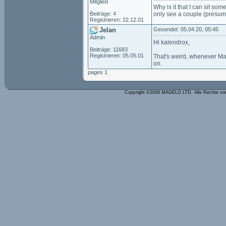
Mitglied
Why is it that I can sit so
Beiträge: 4
only see a couple (presuma
Registrieren: 22.12.01
Jelan
Gesendet: 05.04.20, 05:45
Admin
Hi kalendrox,
Beiträge: 11683
Registrieren: 05.05.01
That's weird, whenever Magel
on.
pages 1
Copyright ©2026 MAGELO LTD. Alle Rechte vo