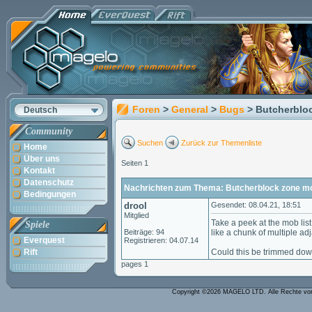
Foren
>
General
>
Bugs
> Butcherbloc
Deutsch
Community
Suchen
Zurück zur Themenliste
Home
Über uns
Seiten 1
Kontakt
Datenschutz
Nachrichten zum Thema: Butcherblock zone mo
Bedingungen
drool
Gesendet: 08.04.21, 18:51
Mitglied
Take a peek at the mob list
Spiele
Beiträge: 94
like a chunk of multiple a
Everquest
Registrieren: 04.07.14
Rift
Could this be trimmed down
pages 1
Copyright ©2026 MAGELO LTD. Alle Rechte vo