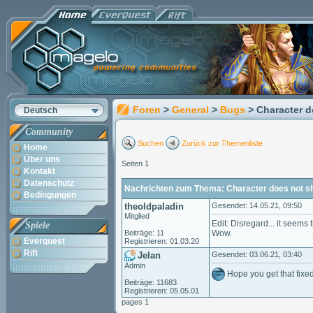
Foren
>
General
>
Bugs
> Character d
Deutsch
Community
Suchen
Zurück zur Themenliste
Home
Über uns
Seiten 1
Kontakt
Datenschutz
Nachrichten zum Thema: Character does not sh
Bedingungen
theoldpaladin
Gesendet: 14.05.21, 09:50
Mitglied
Edit: Disregard... it seems
Spiele
Beiträge: 11
Wow.
Everquest
Registrieren: 01.03.20
Rift
Jelan
Gesendet: 03.06.21, 03:40
Admin
Hope you get that fixed
Beiträge: 11683
Registrieren: 05.05.01
pages 1