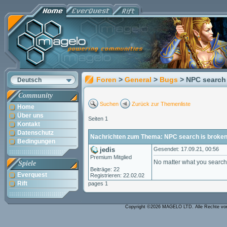
Foren
>
General
>
Bugs
> NPC search
Deutsch
Community
Suchen
Zurück zur Themenliste
Home
Über uns
Seiten 1
Kontakt
Datenschutz
Nachrichten zum Thema: NPC search is broke
Bedingungen
jedis
Gesendet: 17.09.21, 00:56
Premium Mitglied
No matter what you search f
Spiele
Beiträge: 22
Everquest
Registrieren: 22.02.02
Rift
pages 1
Copyright ©2026 MAGELO LTD. Alle Rechte vo