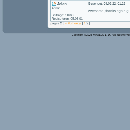
Jelan
Gesendet: 09.02.22, 01:25
Admin
Awesome, thanks again guys
Beiträge: 11683
Registrieren: 05.05.01
pages 2 [
< Vorherige
|
1
2 ]
Copyright ©2026 MAGELO LTD. Alle Rechte vo