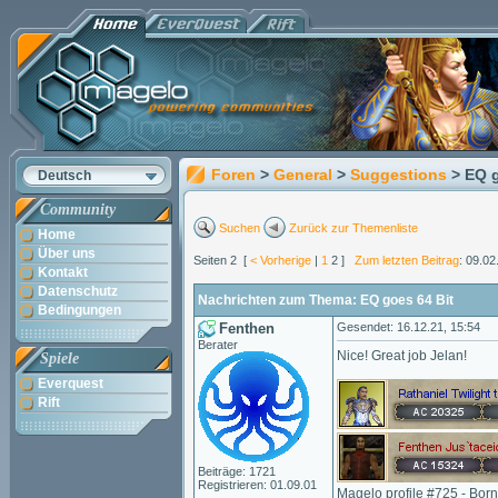
Foren
>
General
>
Suggestions
> EQ 
Deutsch
Community
Suchen
Zurück zur Themenliste
Home
Über uns
Seiten 2 [
< Vorherige
|
1
2 ]
Zum letzten Beitrag
: 09.02
Kontakt
Datenschutz
Nachrichten zum Thema: EQ goes 64 Bit
Bedingungen
Fenthen
Gesendet: 16.12.21, 15:54
Berater
Nice! Great job Jelan!
Spiele
Everquest
Rift
Beiträge: 1721
Registrieren: 01.09.01
Magelo profile #725 - Bor