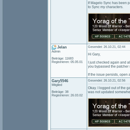
If Magelo Sync has been pa
to Sync my characters.
Jelan
Gesendet: 26.10.21, 02:44
Admin
Hi Gary,
Beiträge: 11683
Registrieren: 05.05.01
I just checked again and a
you bypassed the patcher 
If the issue persists, open
Gary5546
Gesendet: 26.10.21, 02:56
Mitglied
Okay. I logged out of the 
Beiträge: 38
was not updated somewhe
Registrieren: 26.03.02