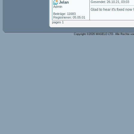
Jelan
Gesendet: 26.10.21, 03:03
Admin
Glad to hear it's fixed now !
Beiträge: 11683
Registrieren: 05.05.01
pages 1
Copyright ©2026 MAGELO LTD. Alle Rechte vo