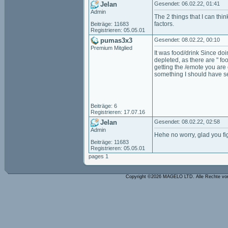
Jelan
Gesendet: 06.02.22, 01:41
Admin
The 2 things that I can thi
factors.
Beiträge: 11683
Registrieren: 05.05.01
pumas3x3
Gesendet: 08.02.22, 00:10
Premium Mitglied
It was food/drink Since doi
depleted, as there are " f
getting the /emote you are 
something I should have s
Beiträge: 6
Registrieren: 17.07.16
Jelan
Gesendet: 08.02.22, 02:58
Admin
Hehe no worry, glad you fig
Beiträge: 11683
Registrieren: 05.05.01
pages 1
Copyright ©2026 MAGELO LTD. Alle Rechte vo