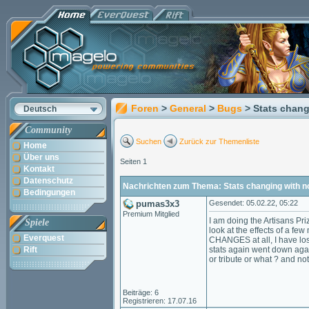
Foren
>
General
>
Bugs
> Stats chan
Deutsch
Community
Suchen
Zurück zur Themenliste
Home
Über uns
Seiten 1
Kontakt
Datenschutz
Nachrichten zum Thema: Stats changing with n
Bedingungen
pumas3x3
Gesendet: 05.02.22, 05:22
Premium Mitglied
I am doing the Artisans Pri
Spiele
look at the effects of a f
Everquest
CHANGES at all, I have los
Rift
stats again went down agai
or tribute or what ? and no
Beiträge: 6
Registrieren: 17.07.16