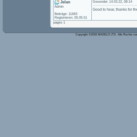
Jelan
Gesendet: 14.03.22, 08:14
Admin
Good to hear, thanks for th
Beiträge: 11683
Registrieren: 05.05.01
pages 1
Copyright ©2026 MAGELO LTD. Alle Rechte vo