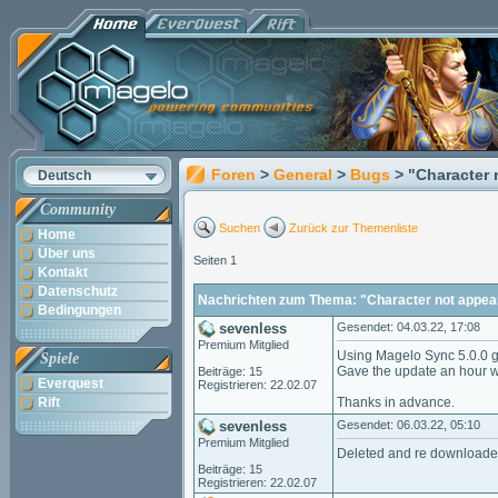
Foren
>
General
>
Bugs
> "Character 
Deutsch
Community
Suchen
Zurück zur Themenliste
Home
Über uns
Seiten 1
Kontakt
Datenschutz
Nachrichten zum Thema: "Character not appear
Bedingungen
sevenless
Gesendet: 04.03.22, 17:08
Premium Mitglied
Using Magelo Sync 5.0.0 ge
Spiele
Gave the update an hour wi
Beiträge: 15
Everquest
Registrieren: 22.02.07
Rift
Thanks in advance.
sevenless
Gesendet: 06.03.22, 05:10
Premium Mitglied
Deleted and re downloaded
Beiträge: 15
Registrieren: 22.02.07