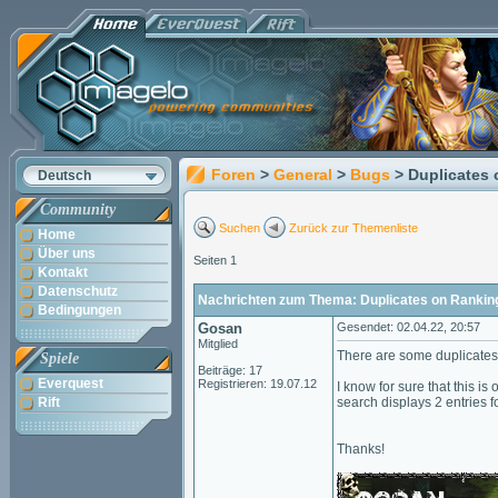
Foren
>
General
>
Bugs
> Duplicates
Deutsch
Community
Suchen
Zurück zur Themenliste
Home
Über uns
Seiten 1
Kontakt
Datenschutz
Nachrichten zum Thema: Duplicates on Rankin
Bedingungen
Gosan
Gesendet: 02.04.22, 20:57
Mitglied
There are some duplicates 
Spiele
Beiträge: 17
Everquest
Registrieren: 19.07.12
I know for sure that this i
Rift
search displays 2 entries fo
Thanks!